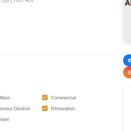
, (Qc)
H1H 4E6
 Main
Commercial
reneur Général
Rénovation
ntiel