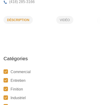
ALEX LECLERC INC
DÉSCRIPTION
VIDÉO
119, Auger, Donnacona, (Qc)
G3M 0B6
(418) 285-3166
Catégories
Commercial
Entretien
Finition
Industriel