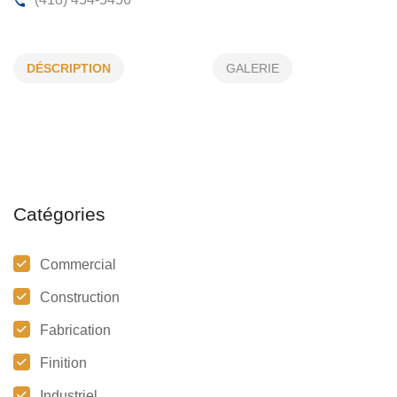
ALOUETTE CONSTRUCTION INC
DÉSCRIPTION
GALERIE
26, Durand, Québec, (Qc)
G2B 4C1
(418) 454-5456
Catégories
Commercial
Construction
Fabrication
Finition
Industriel