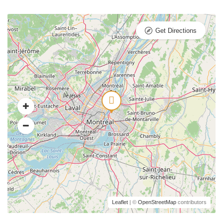
Get Directions
Leaflet
| ©
OpenStreetMap
contributors