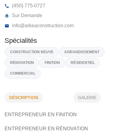
ARKÉA CONSTRUCTION INC
1031, Rue Guertin, Granby
J2J 0G3
(450) 775-0727
Sur Demande
info@arkeaconstruction.com
Spécialités
DÉSCRIPTION
GALERIE
CONSTRUCTION NEUVE
AGRANDISSEMENT
ENTREPRENEUR EN FINITION
RÉNOVATION
FINITION
RÉSIDENTIEL
COMMERCIAL
ENTREPRENEUR EN RÉNOVATION