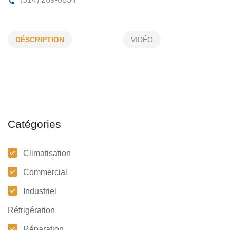
BÂTICLIMAT INC
DÉSCRIPTION
VIDÉO
3910, Simone-De Beauvoir, Laval, (Qc)
H7P 0B3
(514) 269-0834
Catégories
Climatisation
Commercial
Industriel
Réfrigération
Réparation