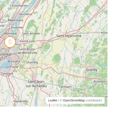
Leaflet
| ©
OpenStreetMap
contributors