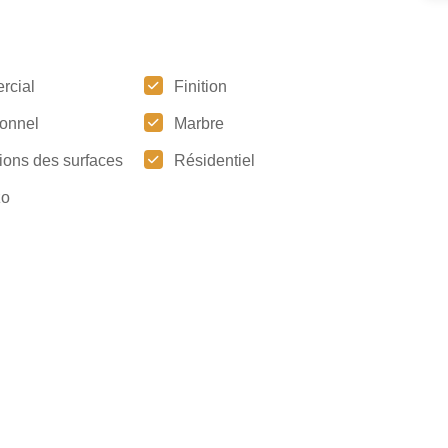
rcial
Finition
tionnel
Marbre
ions des surfaces
Résidentiel
zo