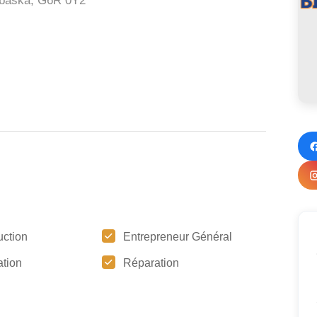
abaska,
G6R 0Y2
uction
Entrepreneur Général
tion
Réparation