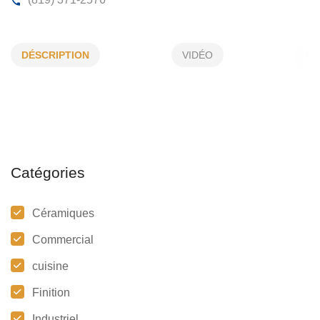
BRAGAGNOLO CARRELAGE
DÉSCRIPTION
VIDÉO
540, Tanguay, Trois-Rivières, (Qc)
G9A 6G9
(819) 371-2576
Catégories
Céramiques
Commercial
cuisine
Finition
Industriel