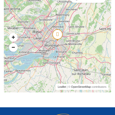
Leaflet
| ©
OpenStreetMap
contributors