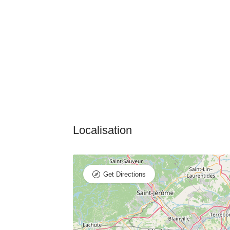
Get Directions