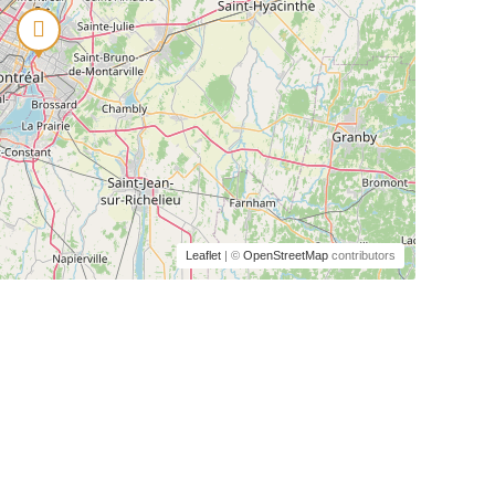
Leaflet
| ©
OpenStreetMap
contributors