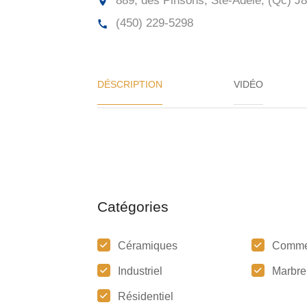
889, des Pinsons, Ste-Adèle, (Qc)
J8
(450) 229-5298
DÉSCRIPTION
VIDÉO
Catégories
Céramiques
Comme
Industriel
Marbre
Résidentiel