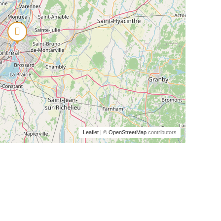
Leaflet
| ©
OpenStreetMap
contributors