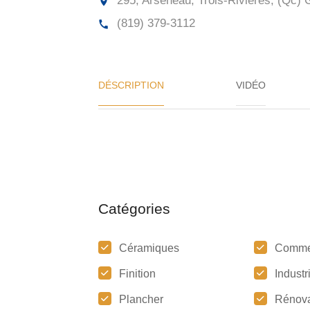
295, Arseneau, Trois-Rivières, (Qc)
G
(819) 379-3112
DÉSCRIPTION
VIDÉO
Catégories
Céramiques
Comme
Finition
Industr
Plancher
Rénova