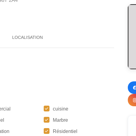
8T 2A4
rcial
cuisine
iel
Marbre
tion
Résidentiel