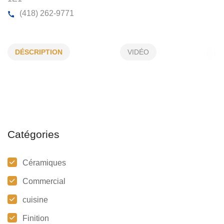
CÉRAMIQUE 2 RIVES INC
DÉSCRIPTION
VIDÉO
20, de la Toundra, Ste-Hélène-de-Breakeyville,
G0S
1E1
(418) 262-9771
Catégories
Céramiques
Commercial
cuisine
Finition