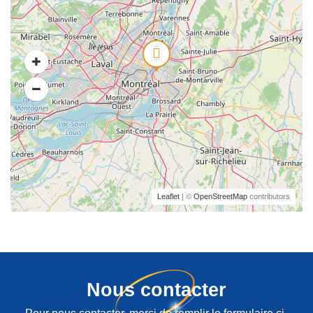
Leaflet
| ©
OpenStreetMap
contributors
Nous contacter