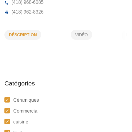
CERATA SEPT-ILES INC
DÉSCRIPTION
VIDÉO
2292, Boul Laure O, Sept-Îles, (Qc)
G4R 4K1
(418) 968-6085
(418) 962-8326
Catégories
Céramiques
Commercial
cuisine