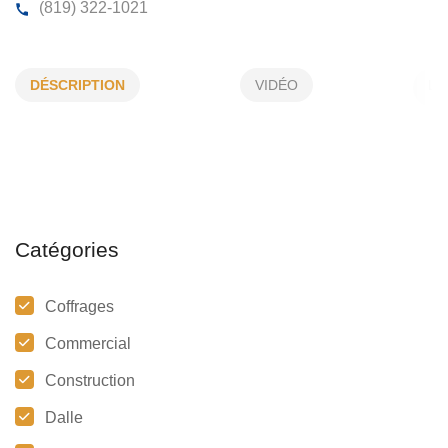
CHAUFFAGE PATRICK DUFOUR
DÉSCRIPTION
VIDÉO
3725, 2e Rg Doncaster, Val-David, (Qc)
J0T 2N0
(819) 322-1021
Catégories
Coffrages
Commercial
Construction
Dalle