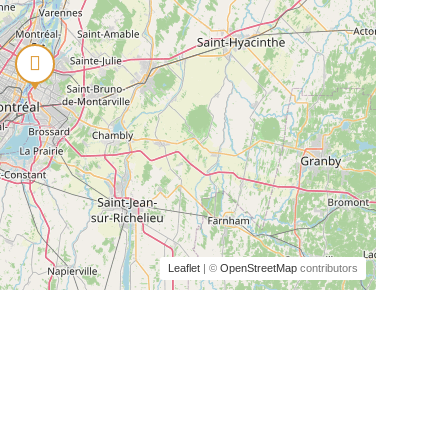
Leaflet
| ©
OpenStreetMap
contributors