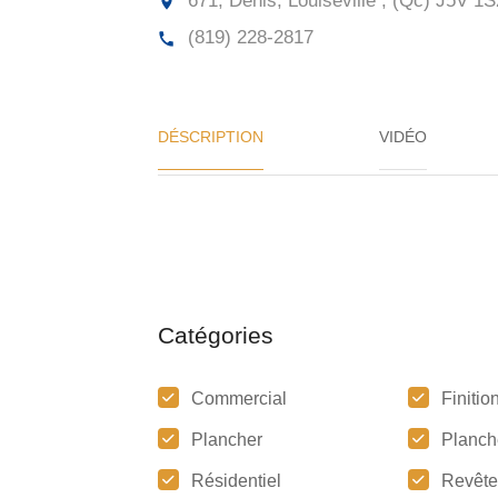
671, Denis, Louiseville , (Qc)
J5V 1S
(819) 228-2817
DÉSCRIPTION
VIDÉO
Catégories
Commercial
Finitio
Plancher
Planch
Résidentiel
Revêt