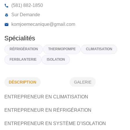
CLIMATISATION DOUBLE DRAGON
1298, Rue Adéla-T, Saguenay, (Qc)
G7B 4N4
(581) 882-1850
Sur Demande
komjoemecanique@gmail.com
DÉSCRIPTION
GALERIE
Spécialités
ENTREPRENEUR EN CLIMATISATION
RÉFRIGÉRATION
THERMOPOMPE
CLIMATISATION
FERBLANTERIE
ISOLATION
ENTREPRENEUR EN RÉFRIGÉRATION
ENTREPRENEUR EN SYSTÈME D’ISOLATION