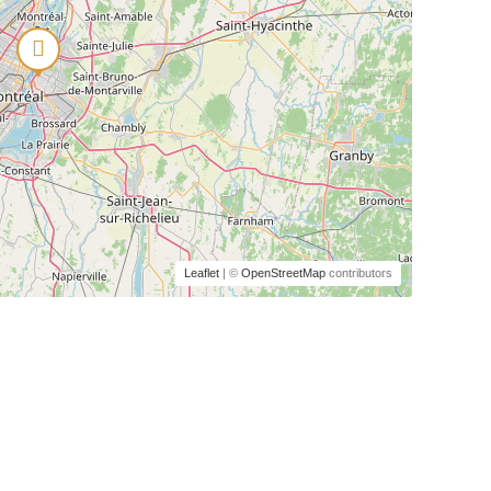
Leaflet
| ©
OpenStreetMap
contributors