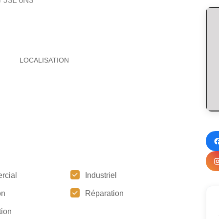
)
J3L 6N3
rcial
Industriel
on
Réparation
tion