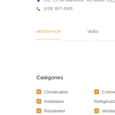
351, Ch de Marieville, Richelieu, (Qc
(438) 887-4349
DÉSCRIPTION
VIDÉO
Catégories
Climatisation
Comme
Installation
Réfrigérati
Résidentiel
Ventila