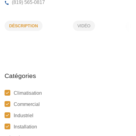
CLIMATISATION ROGER DEMERS INC
DÉSCRIPTION
VIDÉO
1331, Denault, Sherbrooke, (Qc)
J1H 2P6
(819) 565-0817
Catégories
Climatisation
Commercial
Industriel
Installation