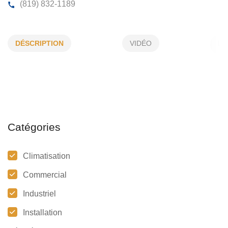
CLIMATISATION TRYBAL INC
DÉSCRIPTION
VIDÉO
94, Ch du Bassin, Dudswell, (Qc)
J0B 1GO
(819) 832-1189
Catégories
Climatisation
Commercial
Industriel
Installation