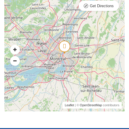
Get Directions
Leaflet
| ©
OpenStreetMap
contributors