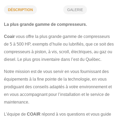
SERVICE DE RECHERCHE DE PIÈCES
DÉSCRIPTION
GALERIE
SERVICE DE MAINTENANCE
ÉQUIPEMENT DE SABLAGE
La plus grande gamme de compresseurs.
SERVICE DE LOCATION
SYSTÈMES D'AIR
Coair
vous offre la plus grande gamme de compresseurs
SÉCHEURS D'AIR
COMMERCIAL
INDUSTRIEL
de 5 à 500 HP, exempts d’huile ou lubrifiés, que ce soit des
compresseurs à piston, à vis, scroll, électriques, au gaz ou
diesel. Le plus gros inventaire dans l’est du Québec.
Notre mission est de vous servir en vous fournissant des
équipements à la fine pointe de la technologie, en vous
prodiguant des conseils adaptés à votre environnement et
en vous accompagnant pour l’installation et le service de
maintenance.
L’équipe de
COAIR
répond à vos questions et vous guide