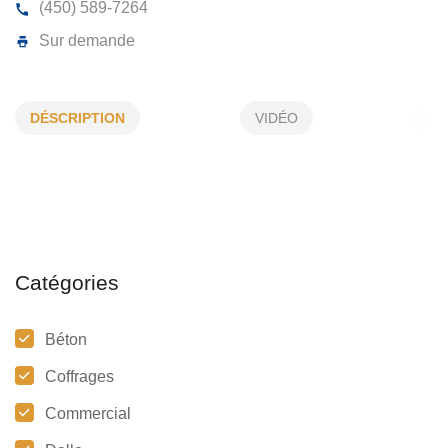
COFFRAGE FORTIN
DÉSCRIPTION
VIDÉO
17, Anémone, L'Assomption, (Qc)
J5W 5Z5
(450) 589-7264
Sur demande
Catégories
Béton
Coffrages
Commercial