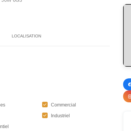
J6W 6G3
ges
Commercial
Industriel
ntiel