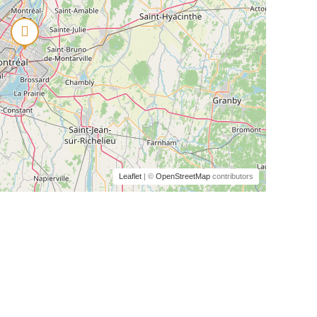
Leaflet
| ©
OpenStreetMap
contributors