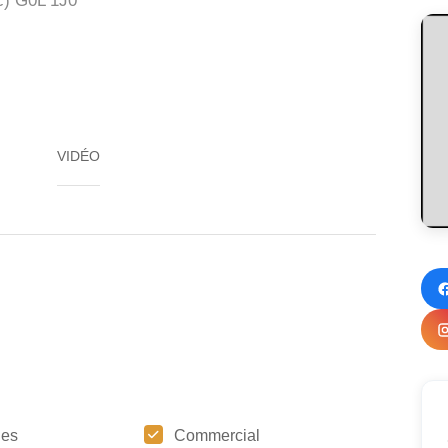
c) G0L 1J0
VIDÉO
ges
Commercial