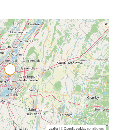
Leaflet
| ©
OpenStreetMap
contributors