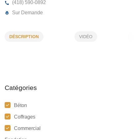
COFFRAGE RONDEAU
DÉSCRIPTION
VIDÉO
1727, de la Prairie, Jonquière, (Qc)
G7S 0H6
(418) 590-0892
Sur Demande
Catégories
Béton
Coffrages
Commercial