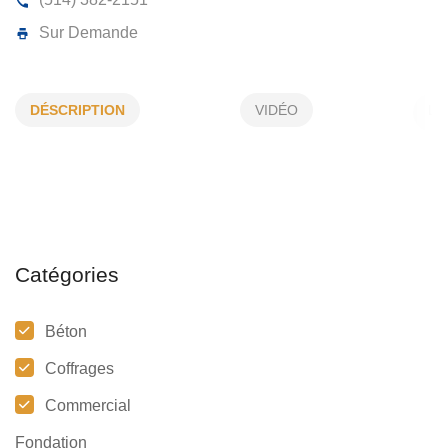
COFFRAGES CCC LTÉE
DÉSCRIPTION
VIDÉO
435, Port Royal O, Montréal, (Qc)
H3L 2C3
(514) 382-2151
Sur Demande
Catégories
Béton
Coffrages
Commercial
Fondation