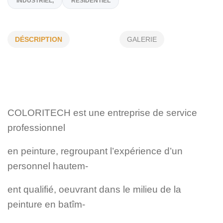
RÉPARATION DE JOINTS OU DE PLÂTR
POSE DE MOULURES ET OGÉES
RÉNOVATION INTÉRIEURE
DÉSCRIPTION
GALERIE
TEXTURE - DÉCORATION
PAPIER PEINT -ROULEAU
PEINTURE - RÉNOVATION
PLAFOND CATHÉDRALE
HAUT DE GAMME
VINYL - PEINTURE
COMMERCIAL
INDUSTRIEL,
RÉSIDENTIEL
COLORITECH est une entreprise de service
professionnel
en peinture, regroupant l’expérience d’un
personnel hautem-
ent qualifié, oeuvrant dans le milieu de la
peinture en batîm-