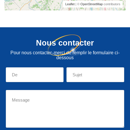
Leaflet
| ©
OpenStreetMap
contributors
Nous contacter
Pour nous contacter, merci de remplir le formulaire ci-
dessous