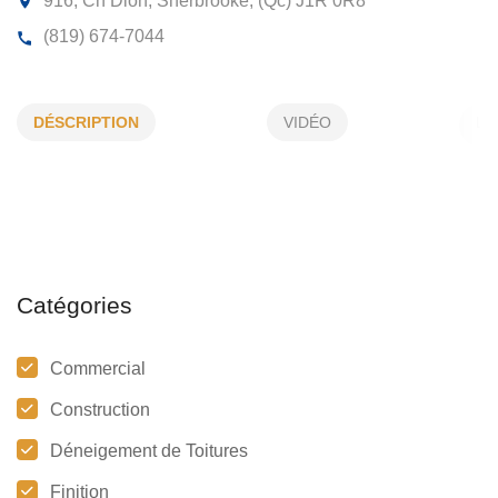
CONSTRUCTION ET TOITURE TEKNI
ART
DÉSCRIPTION
VIDÉO
916, Ch Dion, Sherbrooke, (Qc)
J1R 0R8
(819) 674-7044
Catégories
Commercial
Construction
Déneigement de Toitures
Finition