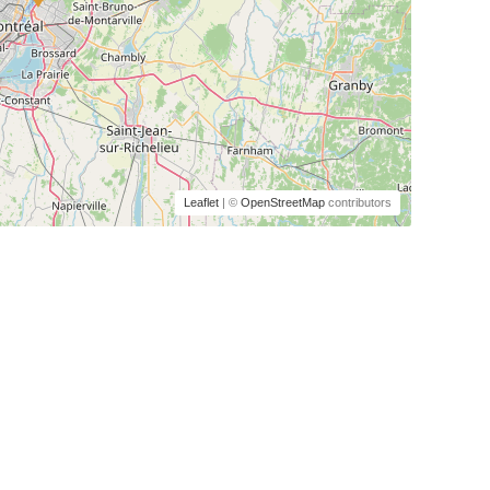
Leaflet
| ©
OpenStreetMap
contributors