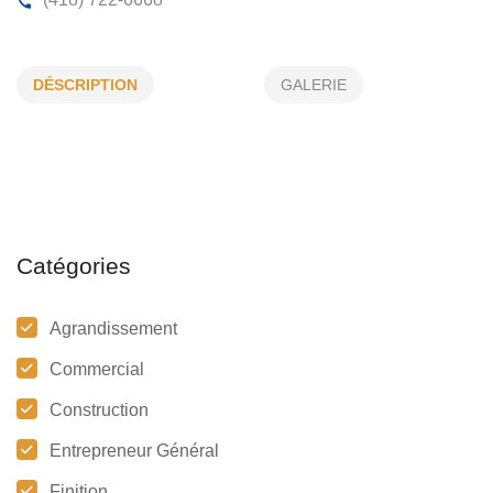
CONSTRUCTION G LEPAGE INC
DÉSCRIPTION
GALERIE
591, Boul Ste-Anne, Rimouski, (Qc)
G5M 1H7
(418) 722-6668
Catégories
Agrandissement
Commercial
Construction
Entrepreneur Général
Finition