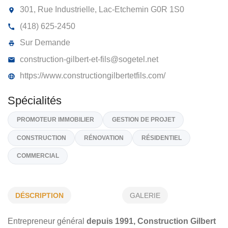
CONSTRUCTION GILBERT ET FILS
2869-7969 QUÉBEC INC
301, Rue Industrielle, Lac-Etchemin
G0R 1S0
(418) 625-2450
Sur Demande
construction-gilbert-et-fils@sogetel.net
https://www.constructiongilbertetfils.com/
Spécialités
DÉSCRIPTION
GALERIE
PROMOTEUR IMMOBILIER
GESTION DE PROJET
Entrepreneur général
depuis 1991,
Construction Gilbert