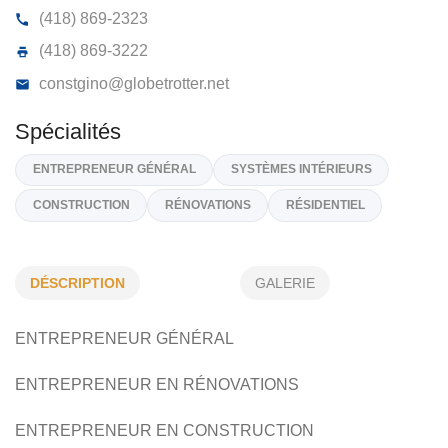
CONSTRUCTION GINO D’ASTOUS
59, Bellavance, St-Eugène-de-Ladrière,
G0L 1P0
(418) 869-2323
(418) 869-3222
constgino@globetrotter.net
DÉSCRIPTION
GALERIE
Spécialités
ENTREPRENEUR GÉNÉRAL
ENTREPRENEUR GÉNÉRAL
SYSTÈMES INTÉRIEURS
CONSTRUCTION
RÉNOVATIONS
RÉSIDENTIEL
ENTREPRENEUR EN RÉNOVATIONS
ENTREPRENEUR EN CONSTRUCTION