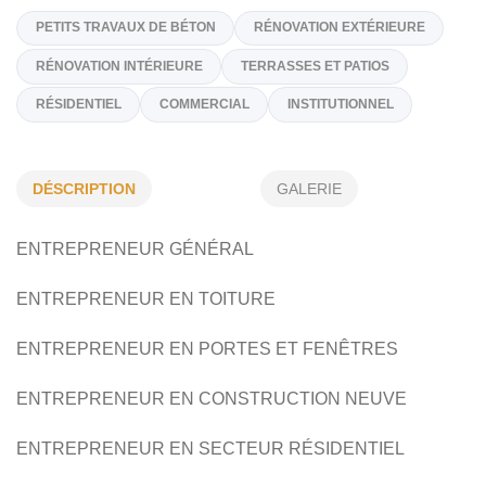
17, Rue Arnaud, Les Escoumins
G0T 1K0
(581) 623-0555
Sur Demande
construction-renovationgmk@outlook.com
DÉSCRIPTION
GALERIE
Spécialités
PETITS TRAVAUX DE BÉTON
RÉNOVATION EXTÉRIEURE
ENTREPRENEUR GÉNÉRAL
RÉNOVATION INTÉRIEURE
TERRASSES ET PATIOS
ENTREPRENEUR EN TOITURE
RÉSIDENTIEL
COMMERCIAL
INSTITUTIONNEL
ENTREPRENEUR EN PORTES ET FENÊTRES
ENTREPRENEUR EN CONSTRUCTION NEUVE
ENTREPRENEUR EN SECTEUR RÉSIDENTIEL