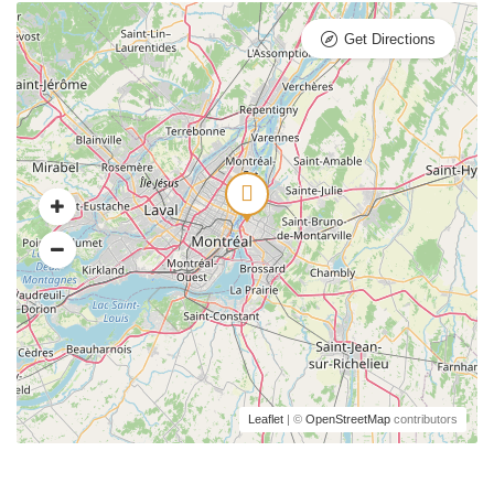
Get Directions
Leaflet
| ©
OpenStreetMap
contributors