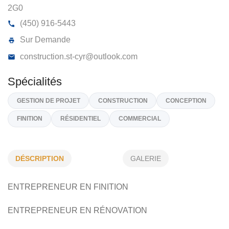
CONSTRUCTION ST-CYR 2025 INC
1231, 3E Rang De La Californie _, Saint-Didace
J0
2G0
(450) 916-5443
Sur Demande
construction.st-cyr@outlook.com
DÉSCRIPTION
GALERIE
Spécialités
ENTREPRENEUR EN FINITION
GESTION DE PROJET
CONSTRUCTION
CONCEPTION
FINITION
RÉSIDENTIEL
COMMERCIAL
ENTREPRENEUR EN RÉNOVATION