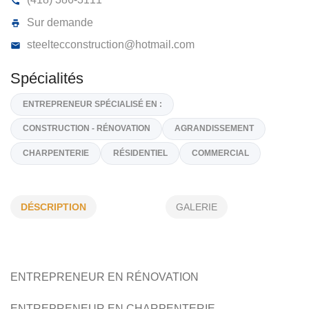
CONSTRUCTION STEELTEC INC
460, Rue des Érables, St-Elzéar,
G0S 2J0
(418) 386-3111
Sur demande
steeltecconstruction@hotmail.com
Spécialités
DÉSCRIPTION
GALERIE
ENTREPRENEUR SPÉCIALISÉ EN :
CONSTRUCTION - RÉNOVATION
AGRANDISSEMENT
CHARPENTERIE
RÉSIDENTIEL
COMMERCIAL
ENTREPRENEUR EN RÉNOVATION
ENTREPRENEUR EN CHARPENTERIE