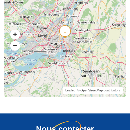
Leaflet
| ©
OpenStreetMap
contributors
Nous contacter