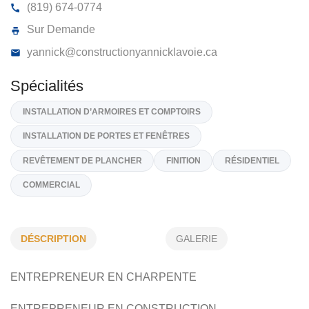
CONSTRUCTION YANNICK LAVOIE
1297, Rue Des Tulipes, Sherbrooke
J1E 3W2
(819) 674-0774
Sur Demande
yannick@constructionyannicklavoie.ca
Spécialités
INSTALLATION D’ARMOIRES ET COMPTOIRS
DÉSCRIPTION
GALERIE
INSTALLATION DE PORTES ET FENÊTRES
ENTREPRENEUR EN CHARPENTE
REVÊTEMENT DE PLANCHER
FINITION
RÉSIDENTIEL
ENTREPRENEUR EN CONSTRUCTION
COMMERCIAL