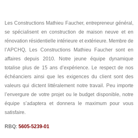
RECOUVREMENT DE TOITURE
PLAFOND ACOUSTIQUE
MONTE DE CHARPENTE
SYSTÈME INTÉRIEUR
Les Constructions Mathieu Faucher, entrepreneur général,
CONSTRUCTION
RÉNOVATION
se spécialisent en construction de maison neuve et en
rénovation résidentielle intérieure et extérieure. Membre de
l’APCHQ, Les Constructions Mathieu Faucher sont en
affaires depuis 2010. Notre jeune équipe dynamique
totalise plus de 15 ans d’expérience. Le respect de nos
échéanciers ainsi que les exigences du client sont des
valeurs qui dictent littéralement notre travail. Peu importe
l’envergure de votre projet ou le budget disponible, notre
équipe s’adaptera et donnera le maximum pour vous
satisfaire.
RBQ:
5605-5239-01