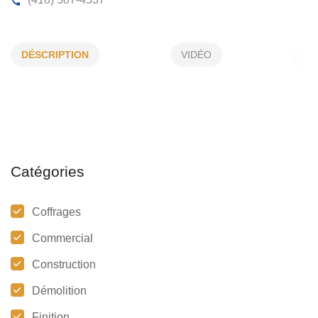
CONSTRUCTIONS SR
DÉSCRIPTION
VIDÉO
228, Route 138 E, Forestville, (Qc)
G0T 1E0
(418) 587-4537
Catégories
Coffrages
Commercial
Construction
Démolition
Finition