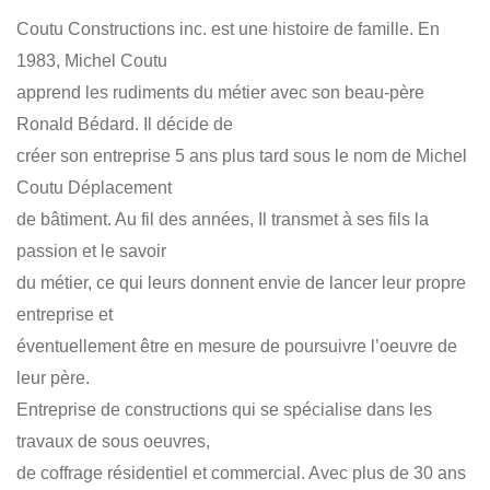
DÉPLACEMENT DE GARAGES
DÉPLACEMENT DE MAISON
Coutu Constructions inc. est une histoire de famille. En
DÉPLACEMENT DE CHALET
GESTION DE PROJETS
1983, Michel Coutu
RÉNOVATION
COFFRAGES
apprend les rudiments du métier avec son beau-père
Ronald Bédard. Il décide de
créer son entreprise 5 ans plus tard sous le nom de Michel
Coutu Déplacement
de bâtiment. Au fil des années, Il transmet à ses fils la
passion et le savoir
du métier, ce qui leurs donnent envie de lancer leur propre
entreprise et
éventuellement être en mesure de poursuivre l’oeuvre de
leur père.
Entreprise de constructions qui se spécialise dans les
travaux de sous oeuvres,
de coffrage résidentiel et commercial. Avec plus de 30 ans