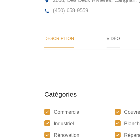
2838, Des Deux Rivières, Carignan, 
(450) 658-9559
DÉSCRIPTION
VIDÉO
Catégories
Commercial
Couvre
Industriel
Planch
Rénovation
Répara