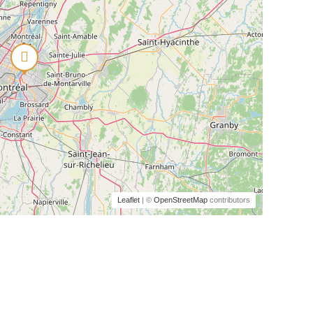
Leaflet
| ©
OpenStreetMap
contributors