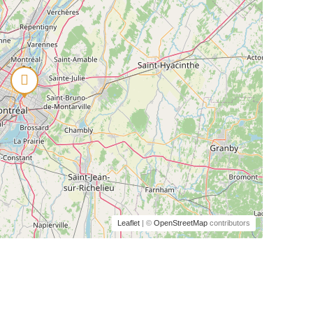
Leaflet
| ©
OpenStreetMap
contributors