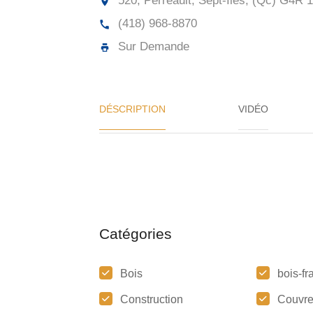
520, Perreault, Sept-Îles, (Qc)
G4R 1
(418) 968-8870
Sur Demande
DÉSCRIPTION
VIDÉO
Catégories
Bois
bois-fra
Construction
Couvre