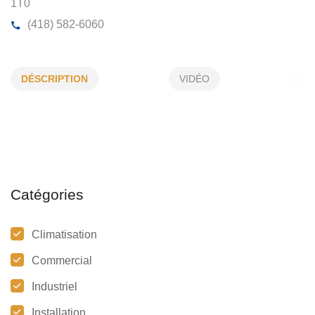
DANY LACHANCE
DÉSCRIPTION
VIDÉO
136, Boul Canam S, St-Gédéon-de-Beauce, (Qc)
G0
1T0
(418) 582-6060
Catégories
Climatisation
Commercial
Industriel
Installation