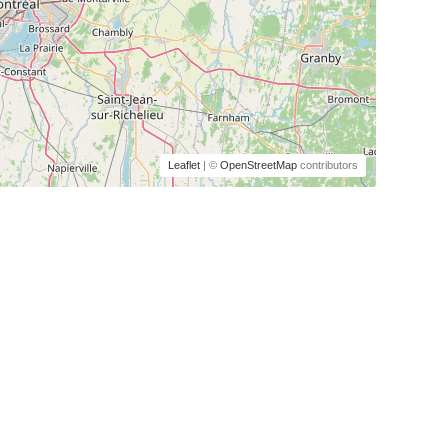
Leaflet
| ©
OpenStreetMap
contributors