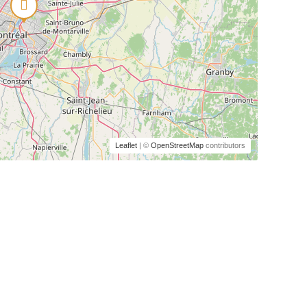
Leaflet
| ©
OpenStreetMap
contributors