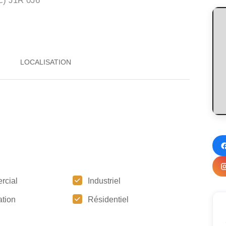
c)
J1R 0J6
rcial
Industriel
tion
Résidentiel