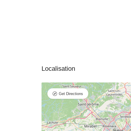
Get Directions