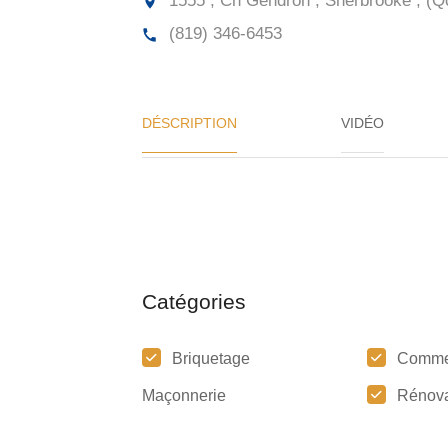
1555 , Ch Gendron , Sherbrooke , (Q
(819) 346-6453
DÉSCRIPTION
VIDÉO
Catégories
Briquetage
Comme
Maçonnerie
Rénova