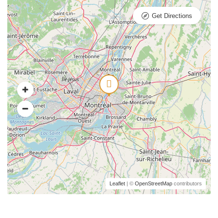
Get Directions
Leaflet
| ©
OpenStreetMap
contributors