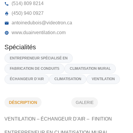
DU-AIR VENTILATION
405, Rang Lepage, Ste-Anne-des-Plaines,
J0N 1H0
(514) 809 8214
(450) 940 0927
antoinedubois@videotron.ca
www.duairventilation.com
Spécialités
DÉSCRIPTION
GALERIE
ENTREPRENEUR SPÉCIALISÉ EN
VENTILATION – ÉCHANGEUR D'AIR – FINITION
FABRICATION DE CONDUITS
CLIMATISATION MURAL
ENTREPRENEUR EN CLIMATISATION MURAL
ÉCHANGEUR D'AIR
CLIMATISATION
VENTILATION