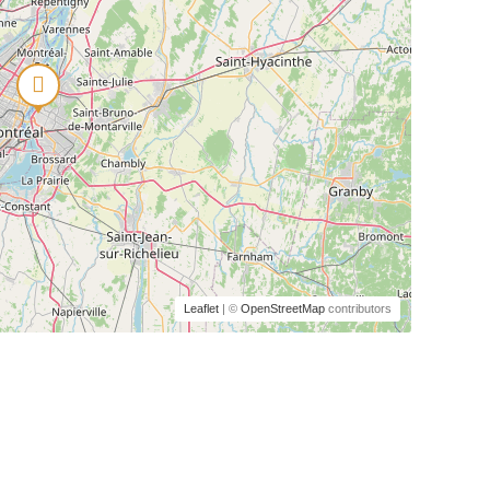
Leaflet
| ©
OpenStreetMap
contributors