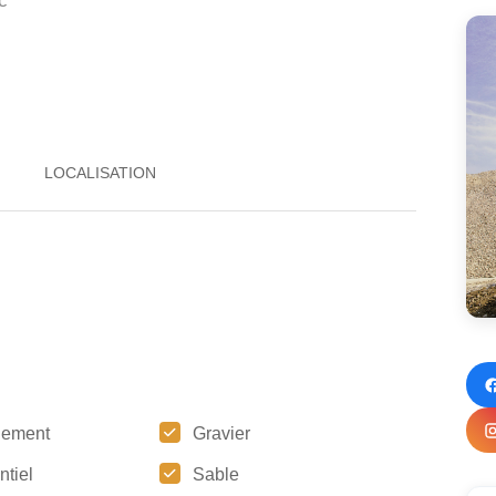
c
gement
Gravier
ntiel
Sable