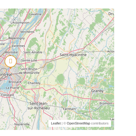
Leaflet
| ©
OpenStreetMap
contributors