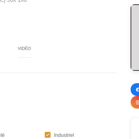
C)
J0X 1X0
VIDÉO
ité
Industriel