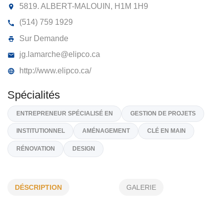
ÉLIPCO INC
5819. ALBERT-MALOUIN,
H1M 1H9
(514) 759 1929
Sur Demande
jg.lamarche@elipco.ca
http://www.elipco.ca/
Spécialités
DÉSCRIPTION
GALERIE
ENTREPRENEUR SPÉCIALISÉ EN
GESTION DE PROJETS
INSTITUTIONNEL
AMÉNAGEMENT
CLÉ EN MAIN