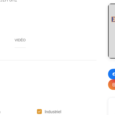
J2H 0H1
VIDÉO
n
Industriel