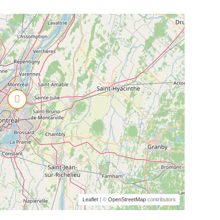
Leaflet
| ©
OpenStreetMap
contributors