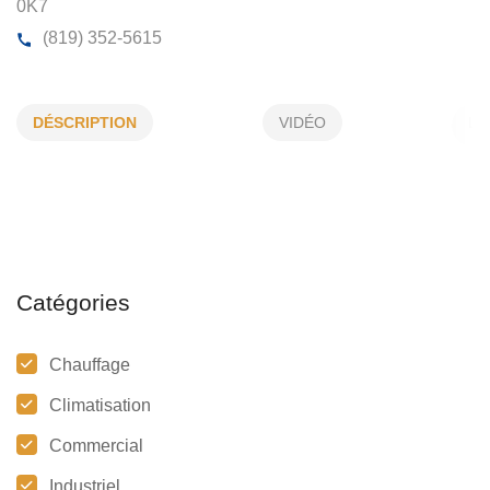
ENTREPRISES ALAIN GARAND ENR
DÉSCRIPTION
VIDÉO
334, Rte 161, St-Christophe-d'Arthabaska, (Qc)
G6S
0K7
(819) 352-5615
Catégories
Chauffage
Climatisation
Commercial
Industriel